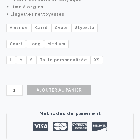
⋆ Lime à ongles
⋆ Lingettes nettoyantes
Amande
Carré
Ovale
Styletto
Court
Long
Medium
L
M
S
Taille personnalisée
XS
quantité
AJOUTER AU PANIER
de
Tie-
Méthodes de paiement
dye
Bloom
|
faux