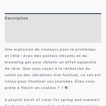
ongles
Description
Informations complémentaires
Avis (0)
Une explosion de couleurs pour le printemps
et l’été ! Avec des pastels vibrants et du
blooming gel pour obtenir un effet aquarelle
de rêve. Que vous soyez à la recherche du
soleil ou des vibrations d’un festival, ce set est
conçu pour illuminer vos journées. Êtes-vous
prête à fleurir en couleur ? ⋆˚❁˖°
A playful burst of color for spring and summer!