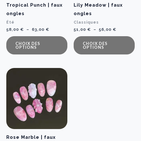
Tropical Punch | faux
Lily Meadow | faux
ongles
ongles
Été
Classiques
Plage
Plage
58,00
€
–
63,00
€
51,00
€
–
56,00
€
de
de
Ce
C
prix :
prix :
CHOIX DES
CHOIX DES
58,00 €
51,00 €
produit
pr
OPTIONS
OPTIONS
à
à
a
a
63,00 €
56,00 €
plusieurs
pl
variations.
va
Les
Le
options
op
peuvent
pe
être
êt
choisies
ch
sur
su
la
la
Rose Marble | faux
page
p