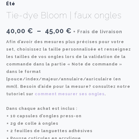
Été
Tie-dye Bloom | faux ongles
Plage
40,00
€
–
45,00
€
+ Frais de livraison
de
Afin d’avoir des mesures plus précises pour votre
set, choisissez la taille personnalisée et renseignez
prix :
les tailles de vos ongles lors de la validation de la
commande dans la partie « Note de commande »
40,00 €
dans le format
à
[pouce/index/majeur/annulaire/auriculaire (en
mm)]. Besoin d’aide pour la mesure? consultez notre
45,00 €
tutoriel sur
comment mesurer ses ongles
.
Dans chaque achat est inclus :
⋆ 10 capsules d’ongles press-on
⋆ 2g de colle à ongles
⋆ 2 feuilles de languettes adhésives
⋆ Pousse cuticules en acrylique