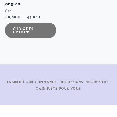
ongles
du
du
Été
produit
pr
Plage
40,00
€
–
45,00
€
de
Ce
prix :
CHOIX DES
40,00 €
produit
OPTIONS
à
a
45,00 €
plusieurs
variations.
Les
options
peuvent
être
FABRIQUÉ SUR COMMANDE. DES DESIGNS UNIQUES FAIT
choisies
MAIN JUSTE POUR VOUS!
sur
la
page
du