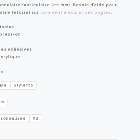
nulaire/auriculaire (en mm). Besoin d’aide pour
55,00 €
otre tutoriel sur
comment mesurer ses ongles
.
à
inclus :
 press-on
60,00 €
ttes adhésives
acrylique
es
ale
Styletto
um
rsonnalisée
XS