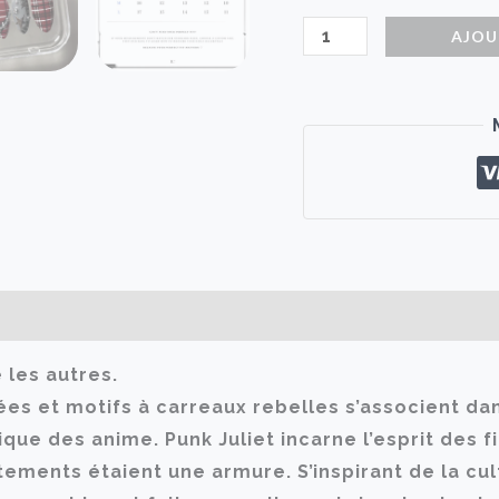
quantité
AJOU
de
Punk
Juliet
|
faux
ongles
ires
Avis (0)
 les autres.
tées et motifs à carreaux rebelles s’associent da
e des anime. Punk Juliet incarne l’esprit des fi
tements étaient une armure. S’inspirant de la c