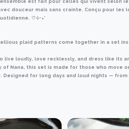
ensemble est fait pour celles qui vivent selon le
 avec douceur mais sans crainte. Conçu pour les l
quotidienne. ♡⊹‧₊˚
rebellious plaid patterns come together in a set 
ho live loudly, love recklessly, and dress like i
 of Nana, this set is made for those who move on
y. Designed for long days and loud nights — from