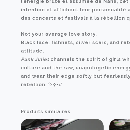
l’énergie brute et assumée de Nana, cet 
intention et affichent leur personnalité
des concerts et festivals à la rébellion 
Not your average love story.
Black lace, fishnets, silver scars, and 
attitude.
Punk Juliet
channels the spirit of girls w
culture and the raw, unapologetic energy
and wear their edge softly but fearlessl
rebellion. ♡⊹‧₊˚
Produits similaires