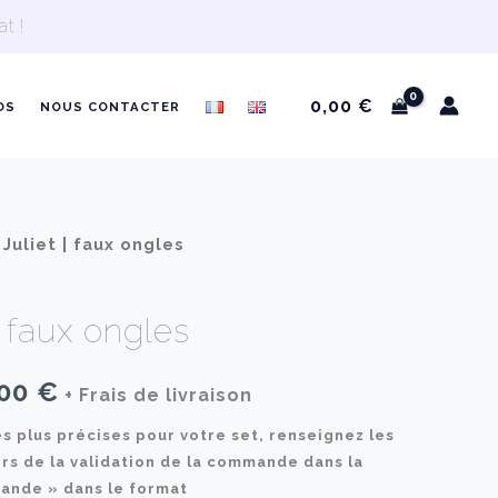
t !
0,00
€
OS
NOUS CONTACTER
Juliet | faux ongles
| faux ongles
Plage
,00
€
+ Frais de livraison
de
es plus précises pour votre set, renseignez les
ors de la validation de la commande dans la
prix :
ande » dans le format