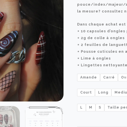
pouce/index/majeur/an
la mesure? consultez n
Dans chaque achat est 
⋆ 10 capsules d’ongles
⋆ 2g de colle à ongles
⋆ 2 feuilles de langue
⋆ Pousse cuticules en 
⋆ Lime à ongles
⋆ Lingettes nettoyant
Amande
Carré
Ov
Court
Long
Medi
L
M
S
Taille pe