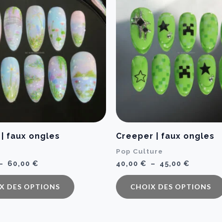
 | faux ongles
Creeper | faux ongles
Pop Culture
Plage
Plage
–
60,00
€
40,00
€
–
45,00
€
de
de
Ce
prix :
prix :
X DES OPTIONS
CHOIX DES OPTIONS
55,00 €
40,00 €
produit
à
à
a
60,00 €
45,00 €
plusieurs