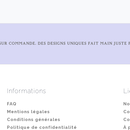
variations.
Les
options
peuvent
être
SUR COMMANDE. DES DESIGNS UNIQUES FAIT MAIN JUSTE 
choisies
sur
la
page
du
Informations
Li
produit
FAQ
No
Mentions légales
Co
Conditions générales
Co
Politique de confidentialité
À 