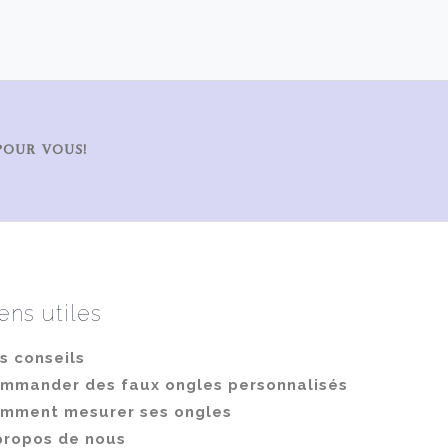
variations.
Les
options
peuvent
être
POUR VOUS!
choisies
sur
la
page
du
ens utiles
produit
s conseils
mmander des faux ongles personnalisés
mment mesurer ses ongles
propos de nous