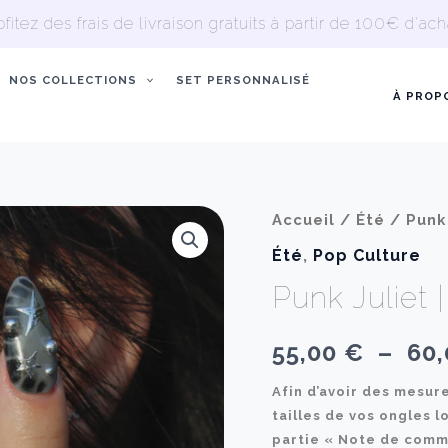
ofitez des frais de livraison gratuits à partir de 100€ d'acha
NOS COLLECTIONS
SET PERSONNALISÉ
À PROP
Accueil
/
Été
/ Punk 
Été
,
Pop Culture
Punk Juliet 
55,00
€
–
60
Afin d’avoir des mesur
tailles de vos ongles l
partie « Note de comm