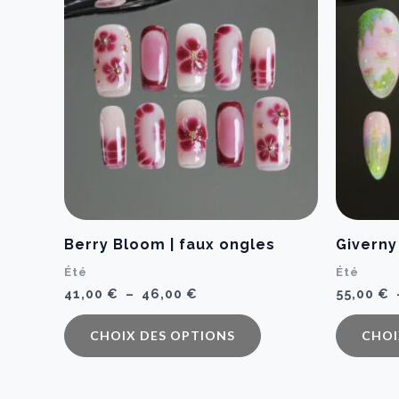
Berry Bloom | faux ongles
Giverny
Été
Été
Plage
41,00
€
–
46,00
€
55,00
€
de
Ce
prix :
CHOIX DES OPTIONS
CHOI
41,00 €
produit
à
a
46,00 €
plusieurs