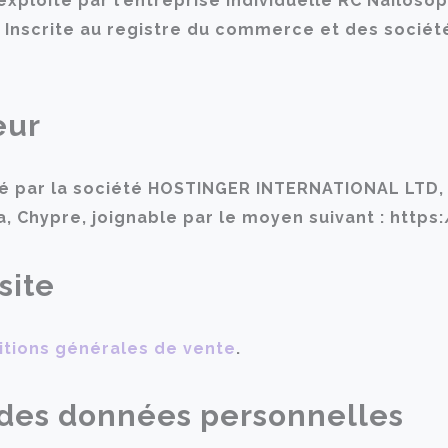
exploité par l’entreprise individuelle RC Nailosop
e, Inscrite au registre du commerce et des sociét
eur
é par la société HOSTINGER INTERNATIONAL LTD, d
, Chypre, joignable par le moyen suivant : https
site
itions générales de vente
.
 des données personnelles