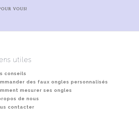
choisies
POUR VOUS!
sur
la
page
du
produit
ens utiles
s conseils
mmander des faux ongles personnalisés
mment mesurer ses ongles
propos de nous
us contacter