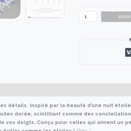
quantité
AJOU
de
Nuit
Étoilée
|
faux
ongles
ires
Avis (0)
s détails. Inspiré par la beauté d’une nuit étoil
oiles dorée, scintillant comme des constellation
de vos doigts. Conçu pour celles qui aiment un p
 briller comme les étoiles ! ♡⊹‧₊˚