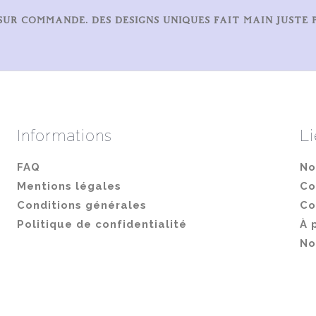
choisies
SUR COMMANDE. DES DESIGNS UNIQUES FAIT MAIN JUSTE 
sur
la
page
du
produit
Informations
Li
FAQ
No
Mentions légales
Co
Conditions générales
Co
Politique de confidentialité
À 
No