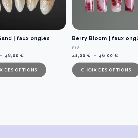
Sand | faux ongles
Berry Bloom | faux ong
Été
Plage
Plage
–
48,00
€
41,00
€
–
46,00
€
de
de
Ce
prix :
prix :
X DES OPTIONS
CHOIX DES OPTIONS
43,00 €
41,00 €
produit
à
à
a
48,00 €
46,00 €
plusieurs
variations.
Les
options
peuvent
être