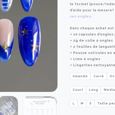
le format [pouce/inde
d’aide pour la mesure?
ses ongles
.
Dans chaque achat est 
⋆ 10 capsules d’ongles
⋆ 2g de colle à ongles
⋆ 2 feuilles de langue
⋆ Pousse cuticules en 
⋆ Lime à ongles
⋆ Lingettes nettoyant
Amande
Carré
Ov
Court
Long
Medi
L
M
S
Taille pe