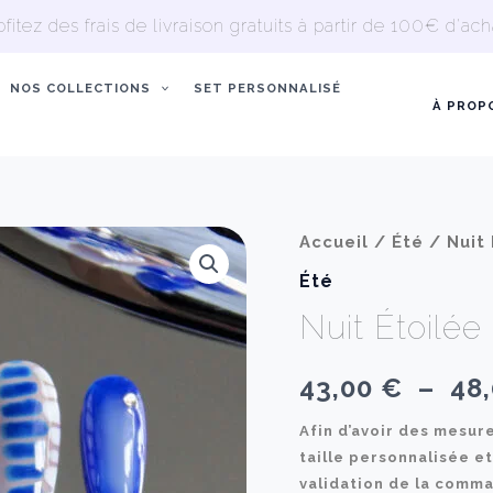
ofitez des frais de livraison gratuits à partir de 100€ d'acha
NOS COLLECTIONS
SET PERSONNALISÉ
À PROP
Accueil
/
Été
/ Nuit 
Été
Nuit Étoilée
43,00
€
–
48
Afin d’avoir des mesure
taille personnalisée et
validation de la comm