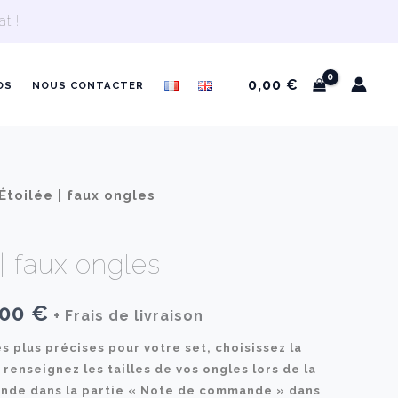
t !
0,00
€
OS
NOUS CONTACTER
Étoilée | faux ongles
 | faux ongles
Plage
,00
€
+ Frais de livraison
de
s plus précises pour votre set, choisissez la
 renseignez les tailles de vos ongles lors de la
prix :
ande dans la partie « Note de commande » dans