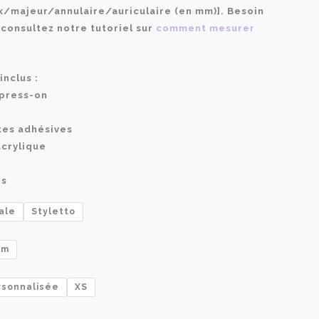
x/majeur/annulaire/auriculaire (en mm)]. Besoin
43,00 €
 consultez notre tutoriel sur
comment mesurer
à
inclus :
48,00 €
 press-on
ttes adhésives
acrylique
es
ale
Styletto
um
rsonnalisée
XS