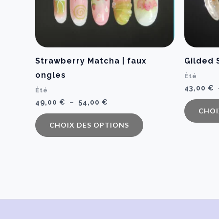
Strawberry Matcha | faux
Gilded 
ongles
Été
43,00
€
Été
Plage
49,00
€
–
54,00
€
de
CHOI
Ce
prix :
CHOIX DES OPTIONS
49,00 €
produit
à
a
54,00 €
plusieurs
variations.
Les
options
peuvent