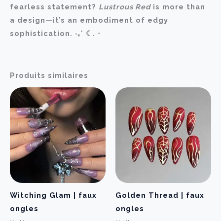
fearless statement?
Lustrous Red
is more than
a design—it’s an embodiment of edgy
sophistication. ‧₊˚ ☾. ⋅
Produits similaires
Witching Glam | faux
Golden Thread | faux
ongles
ongles