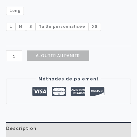
Long
L
M
S
Taille personnalisée
XS
quantité
AJOUTER AU PANIER
de
Lustrous
Méthodes de paiement
Red
|
faux
ongles
Description